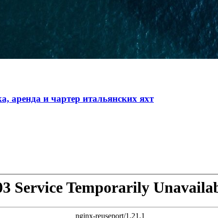
а, аренда и чартер итальянских яхт