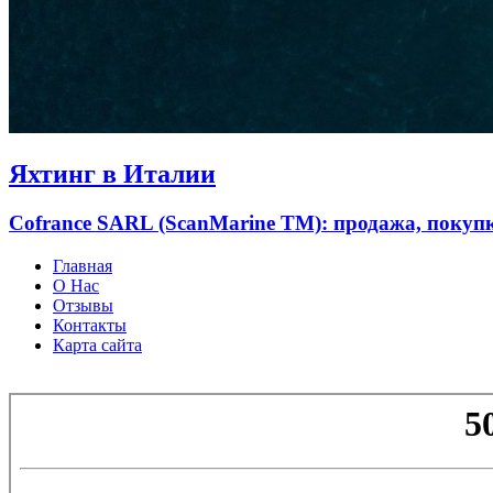
Яхтинг в Италии
Cofrance SARL (ScanMarine TM): продажа, покупк
Главная
О Нас
Отзывы
Контакты
Карта сайта