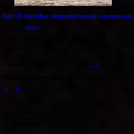
Fiart 33 Seawalker (моторная лодка) для продажи
01.11.2020
admin
0
Данные лодки Fiart 33 Seawalker Цена: € 205.000 без НДС
ИНН лодки: 234435 Модель лодки: Fiart 33 Seawalker
Производитель:Fiart Mare Тип лодки: моторная лодка /
моторная яхта Категория: новая лодка Год постройки: 2018
Место стоянки: Италия Человек: 10 Каюты / койки: 1 / 2
Технические данные Длина: 10,40 м (34,1
[…]
Навигация по записям
«
1
…
16
17
Телефоны в Ницце
Mobile: +33629961135
Office:+33483501173
Fax: +33493801305