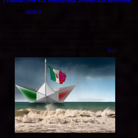
01.11.2020
admin
0
Данные лодки Cranchi M44 HT Цена: € 615.469 € 547.800 ИНН
лодки: 343095 Модель лодки: Cranchi M44 HT
Производитель:Cranchi Дизайнер: Aldo Cranchi Тип лодки:
моторная лодка / моторная яхта Категория: новая лодка Год
постройки: 2019 Место стоянки: Италия Человек: 12 Каюты /
койки: 3 / 5 Технические данные Длина: 12,01 м
[…]