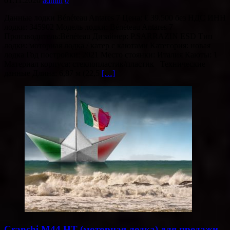
01.11.2020
admin
0
Данные лодки Bénéteau Antares 7 Цена: € 39.500 без НДС ИНН
лодки: 345902 Модель лодки: Bénéteau Antares 7
Производитель:Bénéteau Дизайнер: P.SARRAZIN ESD Тип
лодки: моторная лодка / катер с каютами Категория: новая
лодка Год постройки: 2021 Место стоянки: Италия Каюты: 1
Материал корпуса: стеклопластик/пластик Технические
данные Длина: 6,87 м (22,5
[…]
Cranchi M44 HT (моторная лодка) для продажи