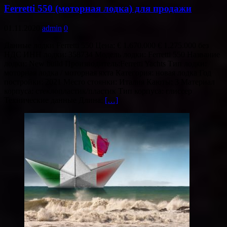
Ferretti 550 (моторная лодка) для продажи
01.11.2020
admin
0
Данные лодки Ferretti 550 Цена: € 1.670.000 € 1.275.000 без
НДС ИНН лодки: 358734 Модель лодки: Ferretti 550 Название
лодки: New build Производитель:Ferretti Yachts Тип лодки:
моторная лодка / моторная яхта Категория: новая лодка Год
постройки: 2021 Место стоянки: Италия Каюты: 3 Материал
корпуса: стеклопластик/пластик Тип корпуса: глиссер
Технические данные Длина:
[…]