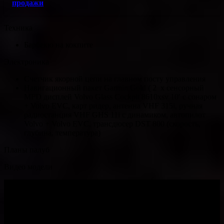
продажи
Техника
Барбекю на кокпите
Электроника
Счетчик якорной цепи на главном посту управления
Навигационный пакет Garmin Gold ( 2 x сенсорный
MFD дисплей Volvo Glass Cockpit 8610xsv 10′ с сонаром
+ Volvo EVC, карт ридер, антенна VHF 315i, ручная
радиостанция VHF GHS 11i с динамиком, автопилот
Volvo + Volvo EVC, трансдюсер DST 800 (скорость,
глубина, температура)
Планы палуб
Видео модели