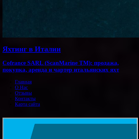
Яхтинг в Италии
Cofrance SARL (ScanMarine TM): продажа,
покупка, аренда и чартер итальянских яхт
Главная
О Нас
Отзывы
Контакты
Карта сайта