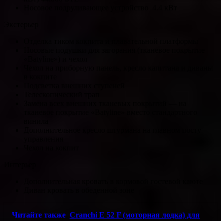
Носовое подруливающее устройство 4.4 кВт
Экстерьер
Отделка тиком кокпита и плавательной платформы
Носовые подушки для загорания (тканевое покрытие
«Batyline») и чехол
Чехол на приборную панель, кресло капитана и диваны
в кокпите
Подсветка внешних ступеней
Телескопический трап
Замена всех внешних тканевых покрытий — на
тканевое покрытие «Batyline» вместо стандартного
винила
Дополнительное кресло штурмана на главном посту
управления
Чехол на кокпит
Интерьер
Дополнительная кровать в кормовой гостевой каюте
Диван кровать в обеденной зоне
Читайте также
Cranchi E 52 F (моторная лодка) для