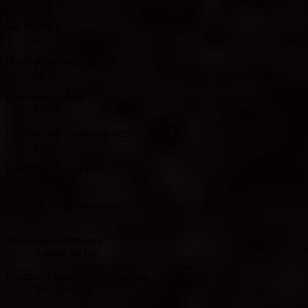
106л
Бак серых вод
0л
Пассажировместимость
12
Количество кают
2 + 1*
Количество спальных мест
4 + 2*
Количество санузлов
2
Строительный материал
GRP
Дизайнер интерьера
Azimut Yachts
Внешний дизайн и концепция
Neo Design