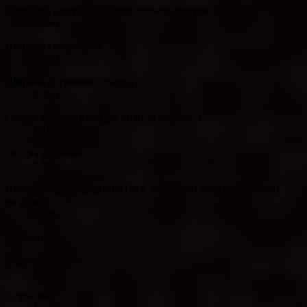
Длина по ватерлинии (при полной загрузке)
0.00м
Ширина габаритная
4.20м
Ширина (в главной секции)
0.00м
Осадка (вкл. винты при полной загрузке)
1.10м
Осадка по килю
0.00м
Высота над ватерлинией (вкл. радарную арку при полной
загрузке)
3.24м
Килеватость
Водоизмещение
16.60т
Сухой вес