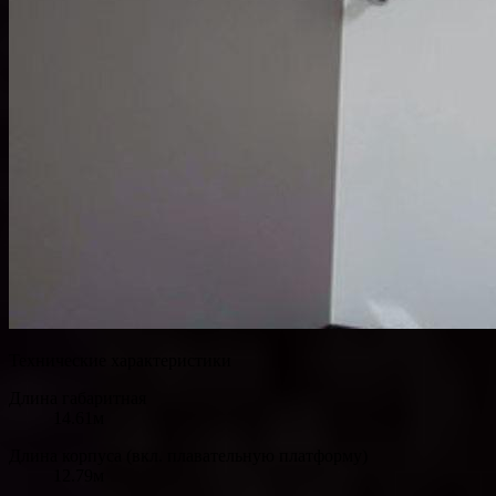
Технические характеристики
Длина габаритная
14.61м
Длина корпуса (вкл. плавательную платформу)
12.79м