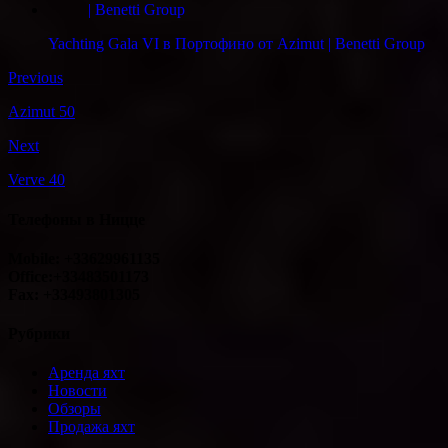
Yachting Gala VI в Портофино от Azimut | Benetti Group
Previous
Azimut 50
Next
Verve 40
Телефоны в Ницце
Mobile: +33629961135
Office:+33483501173
Fax: +33493801305
Рубрики
Аренда яхт
Новости
Обзоры
Продажа яхт