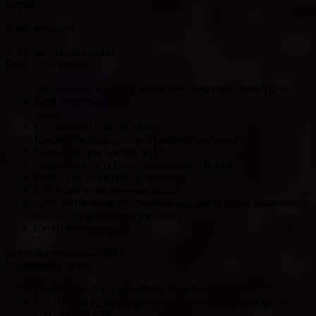
Верфь
Комплектация
Установленные опции
Пакет «Advance»
Автоматические динамические интерцепторы Volvo
Баки «чёрных» вод
Декор
Гальванический изолятор
Гараж с гидравлической рабочей системой
Радиостанция Garmin VHF
Гидравлическая плавательная платформа
Ручной переносной прожектор
Береговое подключение воды
Дополнительное соединение радарной арки, машинного
отделения и поста управления
Сетки на окна
Дополнительные опции
Главные системы
11 кВт Генератор (включая фильтры Racor)
Система кондиционирования (требует генератора 11
кВт) 44.000 БТЕ