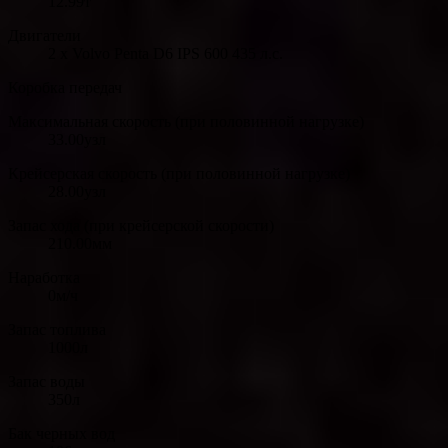
12.99т
Двигатели
2 x Volvo Penta D6 IPS 600 435 л.с.
Коробка передач
Максимальная скорость (при половинной нагрузке)
33.00узл
Крейсерская скорость (при половинной нагрузке)
28.00узл
Запас хода (при крейсерской скорости)
210.00мм
Наработка
0м/ч
Запас топлива
1000л
Запас воды
350л
Бак черных вод