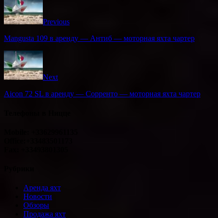
Previous
Mangusta 109 в аренду — Антиб — моторная яхта чартер
Next
Aicon 72 SL в аренду — Сорренто — моторная яхта чартер
Телефоны в Ницце
Mobile: +33629961135
Office:+33483501173
Fax: +33493801305
Рубрики
Аренда яхт
Новости
Обзоры
Продажа яхт