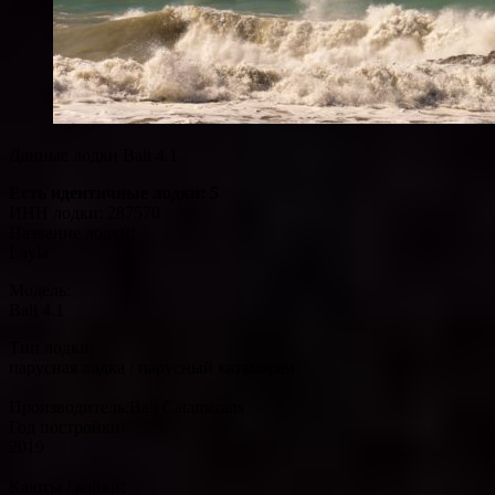
Данные лодки Bali 4.1
Есть идентичные лодки: 5
ИНН лодки: 287570
Название лодки:
Layla
Модель:
Bali 4.1
Тип лодки:
парусная лодка / парусный катамаран
Производитель:Bali Catamarans
Год постройки:
2019
Каюты / койки: