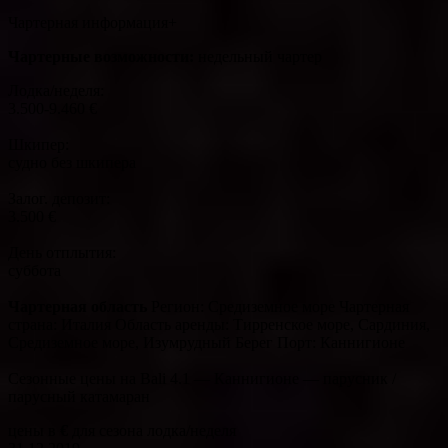
Чартерная информация+
Чартерные возможности:
недельный чартер
Лодка/неделя:
3.500-9.460 €
Шкипер:
судно без шкипера
Залог. депозит:
3.500 €
День отплытия:
суббота
Чартерная область
Регион: Средиземное море Чартерная
страна: Италия Область аренды: Тирренское море, Сардиния,
Средиземное море, Изумрудный Берег Порт: Каннигионе
Сезонные цены на Bali 4.1 — Каннигионе — парусник /
парусный катамаран
цены в
€
для сезона лодка/неделя