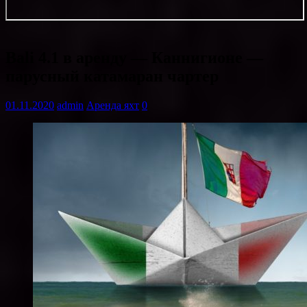
Bali 4.1 в аренду — Каннигионе —
парусный катамаран чартер
01.11.2020
admin
Аренда яхт
0