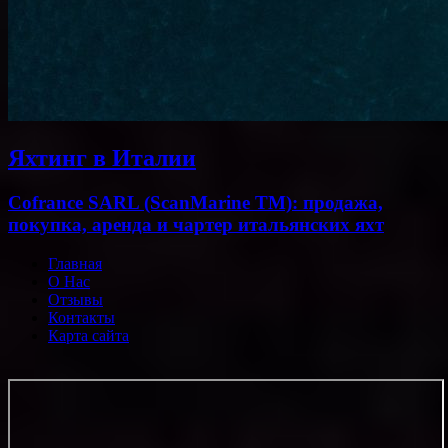
Яхтинг в Италии
Cofrance SARL (ScanMarine TM): продажа,
покупка, аренда и чартер итальянских яхт
Главная
О Нас
Отзывы
Контакты
Карта сайта