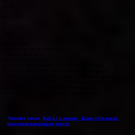
06.11.2021
4.180
06.11.2021
до
31.12.2021
3.850
Доп. услуги
подв. мотор для шлюпки150 €
Интернет Wi-Fi30 €
Stand-up-paddle150 €
Safety net with installation150 € один раз за аренду
Towels (per person)10 € / человек один раз за аренду
Extra linen (per person)10 € / человек один раз за аренду
CHARTER PACK SERVICE (final cleaning, Bed-linen, Gas
bottle)250 € один раз за аренду (обязательно)
Safety net without installationвкл. в цену чартера
CODE 0 with furler180 €
Читайте также
Bali 4.3 в аренду - Капо-д’Орландо -
парусный катамаран чартер