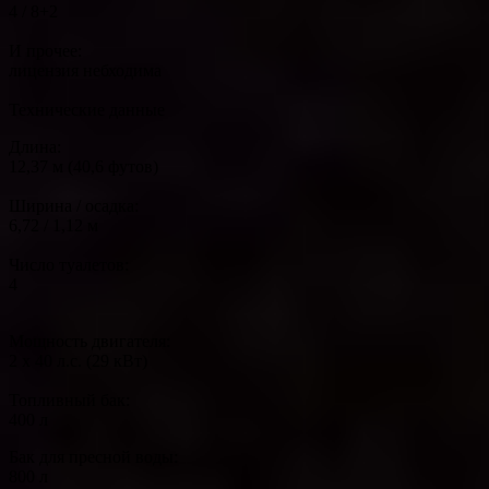
4 / 8+2
И прочее:
лицензия небходима
Технические данные
Длина:
12,37 м (40,6 футов)
Ширина / осадка:
6,72 / 1,12 м
Число туалетов:
4
Мощность двигателя:
2 x 40 л.с. (29 кВт)
Топливный бак:
400 л
Бак для пресной воды:
800 л