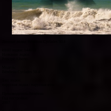
Данные лодки Bénéteau Cyclades 50.4
ИНН лодки: 144013
Название лодки:
Principe Alberto
Модель:
Bénéteau Cyclades 50.4
Тип лодки:
парусная лодка / парусная яхта
Производитель:Bénéteau
Год постройки:
2007