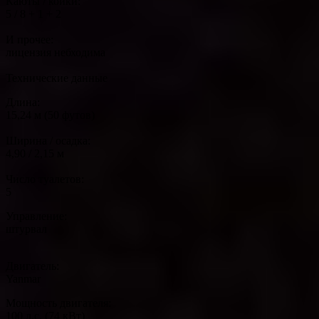
Каюты / койки:
5 / 8 + 1 + 2
И прочее:
лицензия небходима
Технические данные
Длина:
15,24 м (50 футов)
Ширина / осадка:
4,90 / 2,15 м
Число туалетов:
5
Управление:
штурвал
Двигатель:
Yanmar
Мощность двигателя:
100 л.с. (74 кВт)