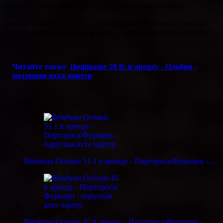
person25 € / человек один раз за аренду (обязательно)
SUP100 €
Deposit Waiver up to 52′ — to be approved by charter company
after checking charter sailing skills ( + 600€ refundable part)300 €
Читайте также
Dominator 78 ft. в аренду - Ольбия -
моторная яхта чартер
Bénéteau Océanis 51.1 в аренду - Портороса/Фурнари -…
Bénéteau Océanis 45 в аренду - Портороса/Фурнари -