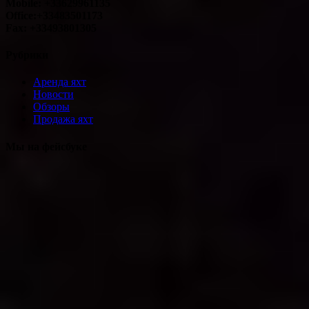
Mobile: +33629961135
Office:+33483501173
Fax: +33493801305
Рубрики
Аренда яхт
Новости
Обзоры
Продажа яхт
Мы на фейсбуке