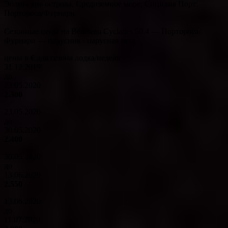
Эолийские острова, Средиземное море, Сицилия Порт:
Портороса/Фурнари
Сезонные цены на Bénéteau Cyclades 50.4 — Портороса/
Фурнари — парусник / парусная яхта
цены в
€
для сезона лодка/неделя
31.12.2019
до
23.05.2020
2.300
23.05.2020
до
30.05.2020
2.400
30.05.2020
до
13.06.2020
2.550
13.06.2020
до
11.07.2020