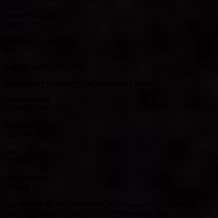
Топливный бак:
300 л
Бак для пресной воды:
930 л
Чартерная информация+
Чартерные возможности:
недельный чартер
Лодка/неделя:
2.300-5.750 €
Шкипер:
судно без шкипера
Залог. депозит:
3.000 €
День отплытия:
суббота
Чартерная область
Регион: Средиземное море Чартерная
страна: Италия Область аренды: Тирренское море, Липарские/