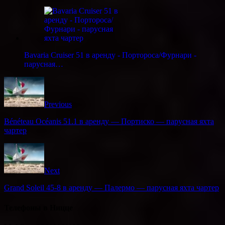
Bavaria Cruiser 51 в аренду - Портороса/Фурнари -
парусная…
Previous
Bénéteau Océanis 51.1 в аренду — Портиско — парусная яхта
чартер
Next
Grand Soleil 45-8 в аренду — Палермо — парусная яхта чартер
Телефоны в Ницце