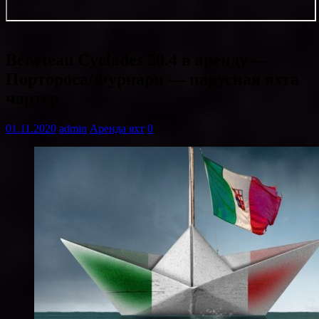
Bénéteau Cyclades 50.4 в аренду —
Портороса/Фурнари — парусная яхта
чартер
01.11.2020
admin
Аренда яхт
0