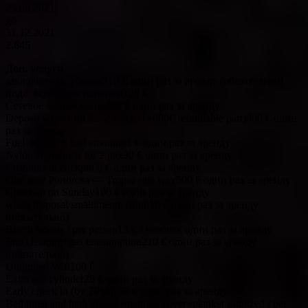
25.09.2021
до
31.12.2021
2.645
Доп. услуги
заключитель. уборка210 € один раз за аренду (обязательно)
подв. мотор для шлюпки120 €
Сетевое заграждение200 € один раз за аренду
Deposit waiver till 52′ 2 weeks (+600€ refundable part)400 € один
раз за аренду
Fuel service + fuel amount61 € один раз за аренду
Nylon Hammock for 2 pax30 € один раз за аренду
Cushions in cockpit60 € один раз за аренду
One way Portorosa — Tropea one way500 € один раз за аренду
Check-in on Sunday100 € один раз за аренду
waste disposal/smaltimento rifiuti10 € один раз за аренду
(обязательно)
Beach towels / per person15 € / человек один раз за аренду
End cleaning+gas consumption210 € один раз за аренду
(обязательно)
Unlimited Wifi100 €
Extra gas cylinder25 € один раз за аренду
Early check in (by 2PM)150 € один раз за аренду
Bed linen and bath towels+mattress cover+planket sanitized / per