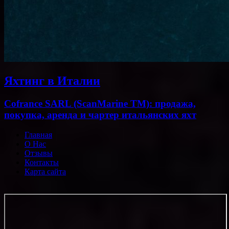
Яхтинг в Италии
Cofrance SARL (ScanMarine TM): продажа,
покупка, аренда и чартер итальянских яхт
Главная
О Нас
Отзывы
Контакты
Карта сайта