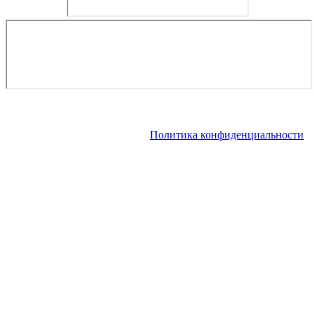
Copyright © 2026. Яхтинг в Италии. Все права защищены.
Запрещено использование материалов сайта без согласия его
авторов и обратной ссылки.
Политика конфиденциальности