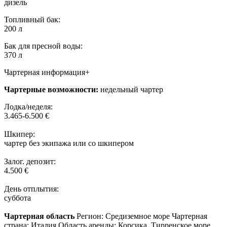
дизель
Топливный бак:
200 л
Бак для пресной воды:
370 л
Чартерная информация+
Чартерные возможности:
недельный чартер
Лодка/неделя:
3.465-6.500 €
Шкипер:
чартер без экипажа или со шкипером
Залог. депозит:
4.500 €
День отплытия:
суббота
Чартерная область
Регион: Средиземное море Чартерная
страна: Италия Область аренды: Корсика, Тирренское море,