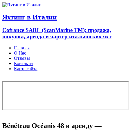
Узнать больше.
Хорошо, спасибо
Яхтинг в Италии
Cofrance SARL (ScanMarine TM): продажа,
покупка, аренда и чартер итальянских яхт
Главная
О Нас
Отзывы
Контакты
Карта сайта
Bénéteau Océanis 48 в аренду —