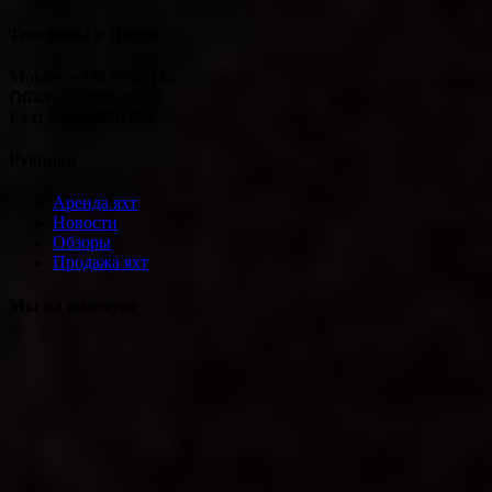
Телефоны в Ницце
Mobile: +33629961135
Office:+33483501173
Fax: +33493801305
Рубрики
Аренда яхт
Новости
Обзоры
Продажа яхт
Мы на фейсбуке