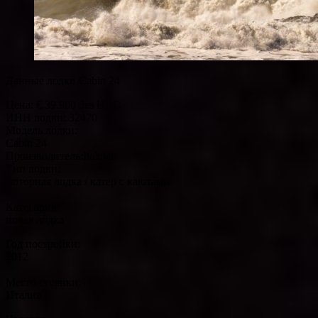
Данные лодки Cabin 24
Цена: € 39.900 без НДС
ИНН лодки: 32470
Модель лодки:
Cabin 24
Производитель:Italmar
Тип лодки:
моторная лодка / катер с каютами
Категория:
новая лодка
Год постройки:
2012
Место стоянки:
Италия