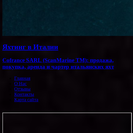
Яхтинг в Италии
Cofrance SARL (ScanMarine TM): продажа,
покупка, аренда и чартер итальянских яхт
Главная
О Нас
Отзывы
Контакты
Карта сайта