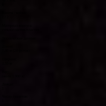
Человек:
8
Каюты / койки:
1 / 2
Материал корпуса:
стеклопластик/пластик
Технические данные
Длина:
7,30 м (24 футов)
Ширина:
2,55 м
Вес:
около 1.900 кг
Дожди:
1
Число туалетов:
1