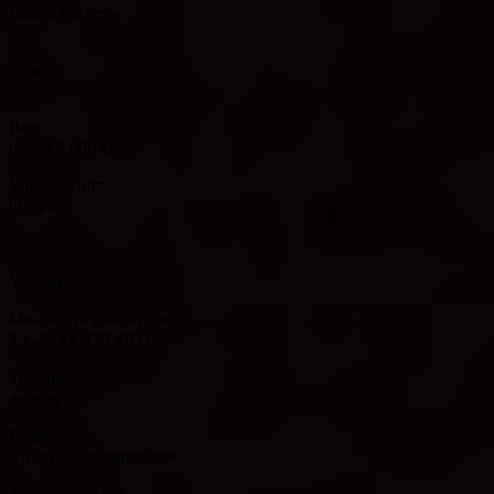
Число туалетов:
2
Дожди:
2
Вес:
около 6.000 кг
Управление:
штурвал
Двигатель:
Yanmar
Мощность двигателя:
2 x 27 л.с. (20 кВт)
Топливо:
дизель
Привод:
с парусным приводом
Топливный бак: