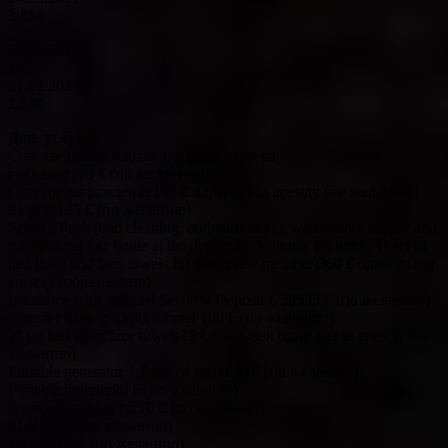
3.884
25.09.2021
до
31.12.2021
2.590
Доп. услуги
Спасательный плотвкл. в цену чартера
геннакер175 € (по желанию)
Сетевое заграждение150 € один раз за аренду (по желанию)
Skipper185 € (по желанию)
Service Pack (end cleaning, outboard motor, water/shore supply and
n.1 cooking gaz bottle at the departure, batteries for torch, 1° set of
bed linen and face towels for each crew member)360 € один раз за
аренду (обязательно)
Insurance with reduced Security Deposit € 59535 € (по желанию)
Transfer from/to airports/hotel 100 € (по желанию)
2° set bed linen/face towels15 € / человек один раз за аренду (по
желанию)
Portable generator 1,7 Kw, 4 stroke50 € (по желанию)
Portable inverter20 € (по желанию)
Guarded parking car10 € (по желанию)
SUP100 € (по желанию)
Kayak100 € (по желанию)