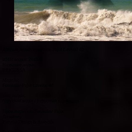
Данные лодки Fountaine Pajot Lavezzi 40
ИНН лодки: 294348
Название лодки:
ERICUSSA
Модель:
Fountaine Pajot Lavezzi 40
Тип лодки:
парусная лодка / парусный катамаран
Производитель:Fountaine Pajot
Дизайнер:
Flahault Design & Associés
Год постройки / ремонт: