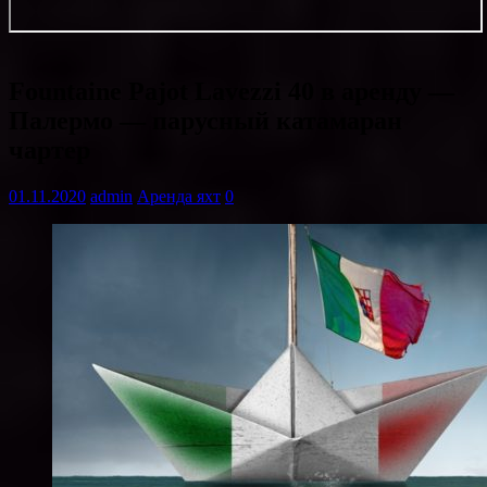
Fountaine Pajot Lavezzi 40 в аренду —
Палермо — парусный катамаран
чартер
01.11.2020
admin
Аренда яхт
0