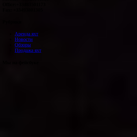
Office:+33483501173
Fax: +33493801305
Рубрики
Аренда яхт
Новости
Обзоры
Продажа яхт
Мы на фейсбуке