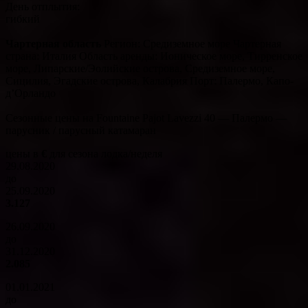
День отплытия:
гибкий
Чартерная область
Регион: Средиземное море Чартерная
страна: Италия Область аренды: Ионическое море, Тирренское
море, Липарские/Эолийские острова, Средиземное море,
Сицилия, Эгадские острова, Калабрия Порт: Палермо, Капо-
д’Орландо
Сезонные цены на Fountaine Pajot Lavezzi 40 — Палермо —
парусник / парусный катамаран
цены в
€
для сезона лодка/неделя
29.08.2020
до
25.09.2020
3.127
26.09.2020
до
31.12.2020
2.085
01.01.2021
до