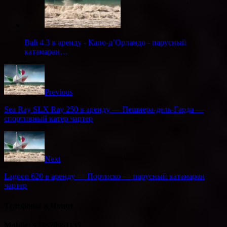
Bali 4.3 в аренду - Капо-д’Орландо - парусный
катамаран…
Previous
Sea Ray SLX Ray 250 в аренду — Пешиера-дель-Гарда —
спортивный катер чартер
Next
Lagoon 620 в аренду — Портиско — парусный катамаран
чартер
Телефоны в Ницце
Mobile: +33629961135