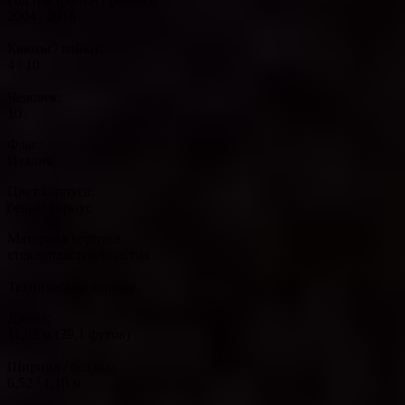
2004 / 2016
Каюты / койки:
4 / 10
Человек:
10
Флаг:
Италия
Цвет корпуса:
белый корпус
Материал корпуса:
стеклопластик/пластик
Технические данные
Длина:
11,92 м (39,1 футов)
Ширина / осадка:
6,52 / 1,10 м