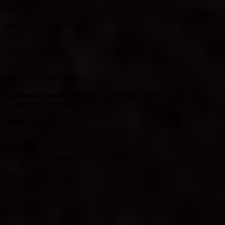
250 л
Бак для пресной воды:
560 л
Сточная цистерна:
2 л
Чартерная информация+
Чартерные возможности:
недельный чартер, домашние
животные разрешены
Лодка/неделя:
2.085-5.611 €
Шкипер:
чартер без экипажа или со шкипером
Цена шкипера/день:
185 €
Залог. депозит:
3.000 €