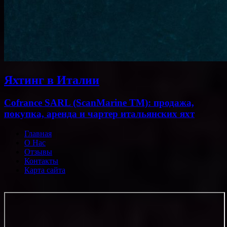
Яхтинг в Италии
Cofrance SARL (ScanMarine TM): продажа,
покупка, аренда и чартер итальянских яхт
Главная
О Нас
Отзывы
Контакты
Карта сайта