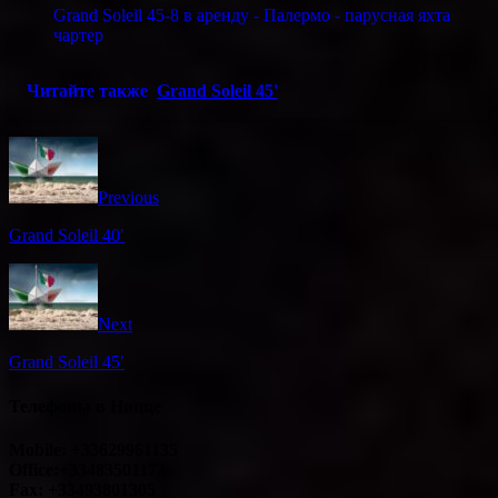
Grand Soleil 45-8 в аренду - Палермо - парусная яхта
чартер
Читайте также
Grand Soleil 45'
Previous
Grand Soleil 40′
Next
Grand Soleil 45′
Телефоны в Ницце
Mobile: +33629961135
Office:+33483501173
Fax: +33493801305