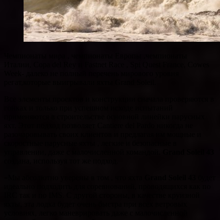
Чемпионаты мира , чемпионаты Европы ,чемпионаты
Италии, Copa del Rey и Fastnet Race , Spi Quest France, Cowes
Week- далеко не полный перечень мирового уровня
регат,которые выигрывали яхты Grand Soleil.
Все элементы проектов и конструкции сначала проверяются в
гонках и только при успешном исходе испытаний
применяются в строительстве основной линейки парусных
яхт. Этот подход позволяет Cantiere del Pardo никогда не
разочаровывать своих клиентов и предлагая им мощные и
скоростные парусные яхты , легкие и безопасные в
управлении, даже с малочисленной командой.
Grand Soleil 43
создана, используя тот же подход.
«Мы абсолютно уверены в том , что яхта
Grand Soleil 43
будет
идеально подходить для соревнований, проводящихся как по
IRC так и по IMS. С другой стороны, в качестве круизной
яхты, эта лодка будет очень быстра при всех ветровых
условиях, легко маневрировать даже с малочисленной