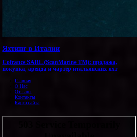
Яхтинг в Италии
Cofrance SARL (ScanMarine TM): продажа,
покупка, аренда и чартер итальянских яхт
Главная
О Нас
Отзывы
Контакты
Карта сайта