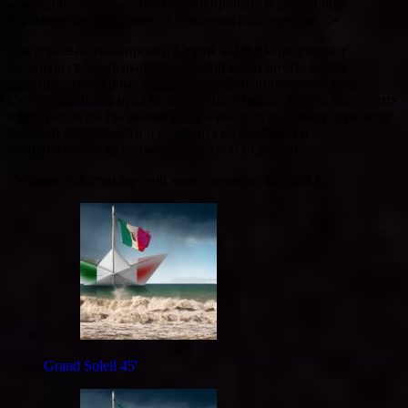
командой , великолепно сбалансирована и доставлять
огромное удовольствие от хождения под парусом…»
Два варианта планировки
Grand Soleil 43
предлагают
большую свободу выбора в организации внутреннего
пространства. Кроме традиционной планировки салона
Cantiere del Pardo предлагает L- shape layout. Какую бы из этих
планировок вы бы ни выбрали – вы получите парусную яхту
высокой обитаемости и комфорта со стильной и
великолепного качества итальянской отделкой.
Стоимость в стандартной комплектации
225 400 €
Grand Soleil 45'