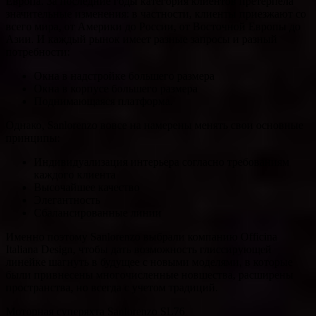
Европа. За последние годы категория клиентов претерпела
значительные изменения: в частности, клиенты приезжают со
всего мира, от Америки до России, от Восточной Европы до
Азии. И каждый рынок имеет разные запросы и разный
потребности:
Окна в надстройке большего размера
Окна в корпусе большего размера
Поднимающаяся платформа.
Однако, Sanlorenzo вовсе на намерены менять свои основные
принципы:
Индивидуализация интерьера согласно требованиям
каждого клиента
Высочайшее качество
Элегантность
Сбалансированные линии
Именно поэтому Sanlorenzo выбрали компанию Officina
Italiana Design, чтобы дать возможность глиссирующей
линейке шагнуть в будущее с новыми моделями, в которые
были привнесены многочисленные новшества, расширены
пространства, но всегда с учетом традиций.
Моторная суперяхта Sanlorenzo SL76