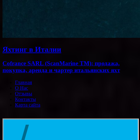
Яхтинг в Италии
Cofrance SARL (ScanMarine TM): продажа,
покупка, аренда и чартер итальянских яхт
Главная
О Нас
Отзывы
Контакты
Карта сайта