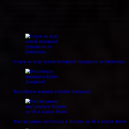
работу согласно строгим требованиям Sanlorenzo, сделав
новые модели более интернациональными, позволяя им
проникнуть на развивающиеся рынки благодаря своим
небольшим размерам. Достаточно одного взгляда на линии,
стиль и элегантность этих двух яхт, чтобы узнать руку лучших
итальянских дизайнеров, узнать Sanlorenzo.
Спуск на воду новой моторной суперяхты от Sanlorenzo
Российская команда в Кубке Америки!
Россия удачно выступила в Италии на ЧЕ в классе Финн