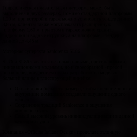
Гидравлическая плавательная платформа может быть
выполнена в двух размерах. Помимо стандартной платформы
1,20 м, при которой в гараж можно установить тендер длиной
3,85 м, клиенты также могут заказать расширенную
платформу 1,60 м, при этом в гараже можно хранить
гидроцикл и водные игрушки, а на платформе – тендер
длиной до 4,45 м.
Моторная суперяхта Sanlorenzo SL86
SL76 и SL86 являются не только новыми, оригинальными,
инновационными моделями, но и своеобразной «пробой
пера» перед внедрением новых разработок на моделях
большей длины в глиссирующей линейке:
Окна и люки большего размера, чтобы внешние зоны и
внутренние помещения создавали ощущение одного
целого
Сохранение традиций Sanlorenzo и ощущения
домашнего уюта
Самый высокий уровень индивидуалицизации в данной
категории судов.
Компания «Officina Italiana Design» проделала отличную