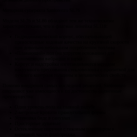
Моторная суперяхта Sanlorenzo SL76
Модели SL76 и SL86 обладают тем же техническими
характеристиками, что и флагман линейка SL118:
Гидродинамический корпус, обеспечивающей
превосходные ходовые качества на круизной скорости
при довольно небольшом потреблении топлива
«Плавающий» пол (на упругом основании) для
минимизации вибрации и шума
Корпус и надстройка изготавливаются методом
вакуумного прессования стекловолонка с пропиткой для
лучшего контроля толщины и механических свойств.
Помимо внедрения самых последний решений, Sanlorenzo
сохраняют уже имеющиеся и по достоинству оцененные
преимущества:
Один уровень пола на главной палубе
2-метровые кровати прямоугольной формы
Установка биде в санузлах
Просторные душевые
Остекленные поручни с тиковым планширом в
кормовой части флайбриджа.