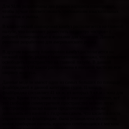
Для SL86 разработаны два разных варианта планировки,
чтобы лучше соответствовать требованиям взыскательных
клиентов и рынка.
В классической планировке камбуз располагается на главной
палубе, что позволяет разместить по центру «остров» с
рабочей поверхностью и ящиками для хранения. Данное
решение разработано для американского рынка.
В другом варианте планировки камбуз располагается на
нижней палубе, рядом с помещениями экипажа, что позволяет
освободить пространство на главной палубе. В данной
планировке VIP каюта расположена в носовой части во всю
ширину корпуса.
Данные модели имеют один из самых больших по площади
флайбриджей в данной категории судов. Площадь
флайбриджа составляет 41 кв.м, из которых 9 кв.м – зона для
загара. Кроме того, имея легкий и элегантный хардтоп, всё
это свободное симметричное пространство можно легко
обустроить согласно вашим предпочтениям, а также
дополнить его ванной с гидромассажем. Что касается поста
управления на флайбридже, была установлена абсолютно
новая приборная панель, идеально сочетающаяся с мягким
дизайном данного пространства.