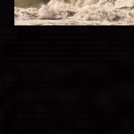
После 20 лет неизменного успеха моделей SL72 и SL82,
открывающих линейку глиссирующих яхт из
стеклопластика – Sanlorenzo решили обновить данные
модели, поручив эту задачу одной из наиболее признанных
и успешных в Италии студий дизайна «Officina Italiana
Design» под руководством Мауро Микели и Серджио
Беретта.
Не так давно Sanlorenzo уже произвели изменение моделей
большего размера, выпустив SL96, SL106 и флагман линейки
SL118. Настало время переработать и модели меньшего
размера.
Моторная суперяхта Sanlorenzo SL86
Помимо обновления линейки глиссирующих яхт, Sanlorenzo
также хотели придать форму их будущему. Данные яхты
всегда отличались элегантными сбалансированными
линиями. А их рынком сбыта всегда считалась Италия и