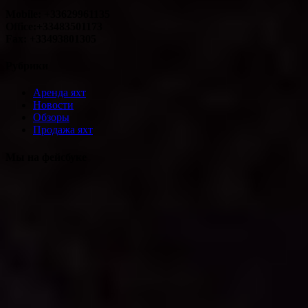
Mobile: +33629961135
Office:+33483501173
Fax: +33493801305
Рубрики
Аренда яхт
Новости
Обзоры
Продажа яхт
Мы на фейсбуке