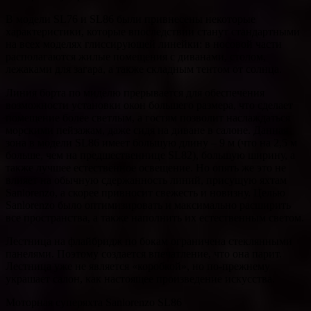
В модели SL76 и SL86 были привнесены некоторые
характеристики, которые впоследствии станут стандартными
на всех моделях глиссирующей линейки: в носовой части
располагаются жилые помещения с диванами, столом,
лежаками для загара, а также складным тентом от солнца.
Линия борта по миделю прерывается для обеспечения
возможности установки окон большего размера, что сделает
помещение более светлым, а гостям позволит наслаждаться
морскими пейзажам, даже сидя на диване в салоне. Данная
зона в модели SL86 имеет большую длину – 9 м (что на 2,5 м
больше, чем на предшественнице SL82), большую ширину, а
также лучшее естественное освещение. Но опять же это не
влияет на обычную сдержанность линий, присущую яхтам
Sanlorenzo, а скорее привносит свежесть и новизну. Целью
Sanlorenzo было оптимизировать и максимально расширить
все пространства, а также наполнить их естественным светом.
Лестница на флайбридж по бокам ограничена стеклянными
панелями. Поэтому создается впечатление, что она парит.
Лестница уже не является «коробкой», но по-прежнему
украшает салон, как настоящее произведение искусства.
Моторная суперяхта Sanlorenzo SL86